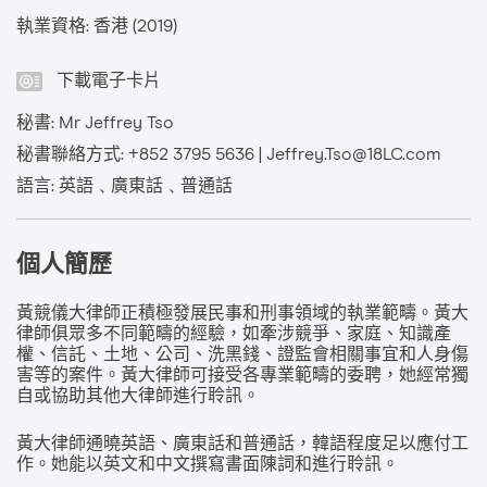
執業資格: 香港 (2019)
下載電子卡片
秘書: Mr Jeffrey Tso
秘書聯絡方式: +852 3795 5636 | Jeffrey.Tso@18LC.com
語言: 英語﹑廣東話﹑普通話
個人簡歷
黃競儀大律師正積極發展民事和刑事領域的執業範疇。黃大
律師俱眾多不同範疇的經驗，如牽涉競爭、家庭、知識產
權、信託、土地、公司、洗黑錢、證監會相關事宜和人身傷
害等的案件。黃大律師可接受各專業範疇的委聘，她經常獨
自或協助其他大律師進行聆訊。
黃大律師通曉英語、廣東話和普通話，韓語程度足以應付工
作。她能以英文和中文撰寫書面陳詞和進行聆訊。