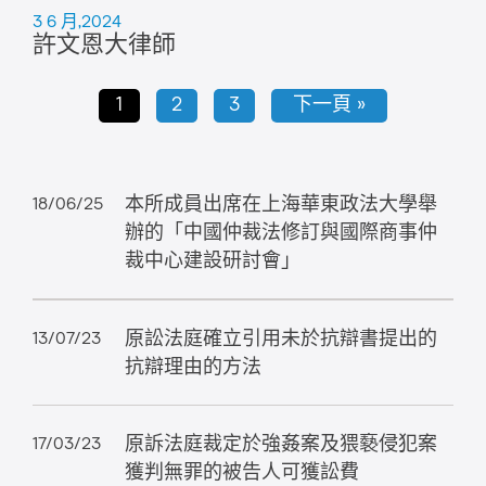
3 6 月,2024
許文恩大律師
1
2
3
下一頁 »
本所成員出席在上海華東政法大學舉
18/06/25
辦的「中國仲裁法修訂與國際商事仲
裁中心建設研討會」
原訟法庭確立引用未於抗辯書提出的
13/07/23
抗辯理由的方法
原訴法庭裁定於強姦案及猥褻侵犯案
17/03/23
獲判無罪的被告人可獲訟費