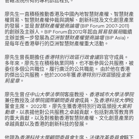
管轄法院所有的專利訴訟程式。
廖先生一直積極推動香港及中國內地智慧財產權、智慧財產
權貿易、智慧財產權仲裁與調解、創新科技及文化創意產業
的發展，並是
智慧財產權營商論壇
(BIP Forum 2007-2011)
的創辦及主辦人。BIP Forum自2012年起由
貿易發展局
繼續
主辦並進一步發展為
亞洲智慧財產權營商論壇
(BIP Asia)，
是每年在香港舉行的亞洲智慧財產權重大活動。
廖先生曾長期擔任
香港特別行政區行政會議
非官守成員。
多年來，廖先生在積極執業同時，也不斷參與公共服務，被
委任多個公共職位，履行廣泛的公共職能。 由於他在香港
的傑出公共服務，他於2008年獲
香港特別行政區
頒授
金紫
荊星章
。
廖先生曾
任中山大學法學院
客座教授、
香港城市大學法學院
兼任教授及
法學院國際顧問委員會
成員、及
香港科技大學
校
董會主席。 2022年，廖先生獲香港特別行政區頒授
大紫荊
勳章
，以表揚他對公共服務之卓越貢獻，包括對高等教育界
的重大貢獻，以及對推動香港智慧財產權、文化創意產業的
卓越貢獻以及香港的創新科技的發展。
他現為
香港科技大學顧問委員會
主席、
法律改革委員會
轄下