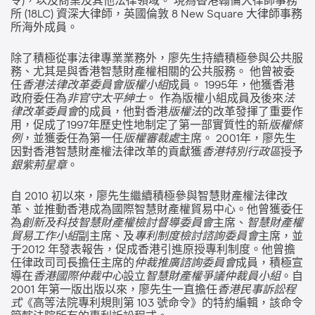
令)，以及商業及其他法律領域。 現為香港翰倫大律師事務
所 (18LC) 資深大律師，英國倫敦 8 New Square 大律師事務
所海外成員。
除了積極從事法律專業業務外，廖先生持續積極參與公共服
務、尤其是與香港智慧財產權相關的公共服務。 他曾被委
任
香港法律改革委員會版權小組
成員。 1995年，他獲香港
政府委任為
非官守太平紳士
。 作為版權小組成員及後來
法
律改革委員會
的成員，他對香港
版權法
的改革發揮了重要作
用，促成了1997年歷史性地制定了第一部實質性的新
版權條
例
，並獲委任為第一任
版權審裁處
主席。 2001年，廖先生
因對香港智慧財產權法律改革的貢獻獲
香港特別行政區
授予
銀紫荊星章
。
自 2010 初以來，廖先生繼續積極參與智慧財產權法律改
革、並推動香港成為國際智慧財產權貿易中心。他曾獲委任
為
創新及科技智慧財產權檢討督導委員會
主席、
智慧財產權
貿易工作小組
副主席、及
專利制度檢討諮詢委員會
主席，並
于2012 年發表報告，促成香港引進原授專利制度。他曾擔
任律政司司長擔任主席的
仲裁推廣諮詢委員會
成員，積極宣
導在
香港國際仲裁中心
設立
智慧財產權爭議仲裁員小組
。自
2001 年第一版出版以來，廖先生一直擔任
香港民事訴訟程
式
《高等法院專利規則第 103 號命令》的特約編輯，該命令