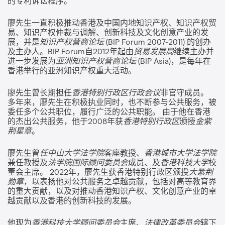
的专利诉讼程序。
廖先生一直积极推动香港及中国内地知识产权、知识产权贸
易、知识产权仲裁与调解、创新科技及文化创意产业的发
展，并是
知识产权营商论坛
(BIP Forum 2007-2011) 的创办
及主办人。BIP Forum自2012年起由
贸易发展局
继续主办并
进一步发展为
亚洲知识产权营商论坛
(BIP Asia)，是每年在
香港举行的亚洲知识产权重大活动。
廖先生曾长期担任
香港特别行政区行政会议
非官守成员。
多年来，廖先生在积极执业同时，也不断参与公共服务，被
委任多个公共职位，履行广泛的公共职能。 由于他在香港
的杰出公共服务，他于2008年获
香港特别行政区
颁授
金紫
荆星章
。
廖先生曾
任中山大学法学院
客座教授、
香港城市大学法学院
兼任教授及
法学院国际顾问委员会
成员、及
香港科技大学
校
董会主席。 2022年，廖先生获香港特别行政区颁授
大紫荆
勋章
，以表扬他对公共服务之卓越贡献，包括对高等教育界
的重大贡献，以及对推动香港知识产权、文化创意产业的卓
越贡献以及香港的创新科技的发展。
他现为
香港科技大学顾问委员会
主席、
法律改革委员会
辖下