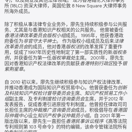
令)，以及商业及其他法律领域。 现为香港翰伦大律师事务
所 (18LC) 资深大律师，英国伦敦 8 New Square 大律师事务
所海外成员。
除了积极从事法律专业业务外，廖先生持续积极参与公共服
务、尤其是与香港知识产权相关的公共服务。 他曾被委任
香港法律改革委员会版权小组
成员。 1995年，他获香港政
府委任为
非官守太平绅士
。 作为版权小组成员及后来
法律
改革委员会
的成员，他对香港
版权法
的改革发挥了重要作
用，促成了1997年历史性地制定了第一部实质性的新
版权条
例
，并获委任为第一任
版权审裁处
主席。 2001年，廖先生
因对香港知识产权法律改革的贡献获
香港特别行政区
授予
银
紫荆星章
。
自 2010 初以来，廖先生继续积极参与知识产权法律改革、
并推动香港成为国际知识产权贸易中心。他曾获委任为
创新
及科技知识产权检讨督导委员会
主席、
知识产权贸易工作小
组
副主席、及
专利制度检讨咨询委员会
主席，并于2012 年
发表报告，促成香港引进原授专利制度。他曾担任律政司司
长担任主席的
仲裁推广咨询委员会
成员，积极倡导在
香港国
际仲裁中心
设立
知识产权争议仲裁员小组
。自 2001 年第一
版出版以来，廖先生一直担任
香港民事诉讼程序
《高等法院
专利规则第 103 号命令》的特约编辑，该命令管辖法院所有