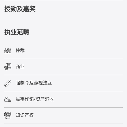
授勋及嘉奖
执业范畴
仲裁
商业
强制令及藐视法庭
民事诈骗/资产追收
知识产权